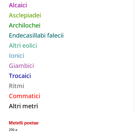
Alcaici
Asclepiadei
Archilochei
Endecasillabi falecii
Altri eolici
Ionici
Giambici
Trocaici
Ritmi
Commatici
Altri metri
Metelli poetae
206 a.