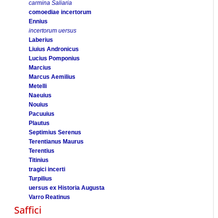
carmina Saliaria
comoediae incertorum
Ennius
incertorum uersus
Laberius
Liuius Andronicus
Lucius Pomponius
Marcius
Marcus Aemilius
Metelli
Naeuius
Nouius
Pacuuius
Plautus
Septimius Serenus
Terentianus Maurus
Terentius
Titinius
tragici incerti
Turpilius
uersus ex Historia Augusta
Varro Reatinus
Saffici