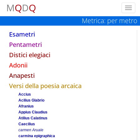
M
Q
D
Q
Toggl
navig
Metrica: per metro
Esametri
Pentametri
Distici elegiaci
Adonii
Anapesti
Versi della poesia arcaica
Accius
Acilius Glabrio
Afranius
Appius Claudius
Atilius Calatinus
Caecilius
carmen Aruale
carmina epigraphica