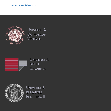
uersus in Naeuium
Università
Ca’ Foscari
Venezia
Università
della
Calabria
Università
di Napoli
Federico II