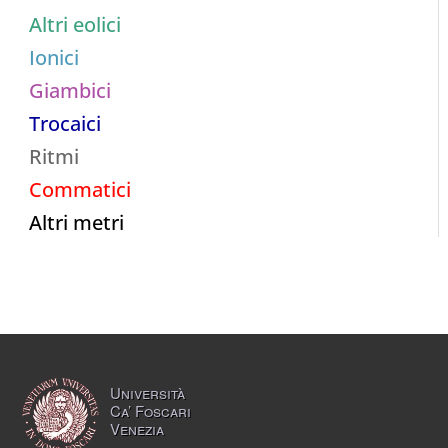
Altri eolici
Ionici
Giambici
Trocaici
Ritmi
Commatici
Altri metri
Università
Ca’ Foscari
Venezia