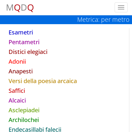
M
Q
D
Q
Toggl
navig
Metrica: per metro
Esametri
Pentametri
Distici elegiaci
Adonii
Anapesti
Versi della poesia arcaica
Saffici
Alcaici
Asclepiadei
Archilochei
Endecasillabi falecii