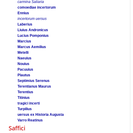
carmina Saliaria
comoediae incertorum
Ennius
incertorum uersus
Laberius
Liuius Andronicus
Lucius Pomponius
Marcius
Marcus Aemilius
Metelli
Naeuius
Nouius
Pacuuius
Plautus
Septimius Serenus
Terentianus Maurus
Terentius
Titinius
tragici incerti
Turpilius
uersus ex Historia Augusta
Varro Reatinus
Saffici