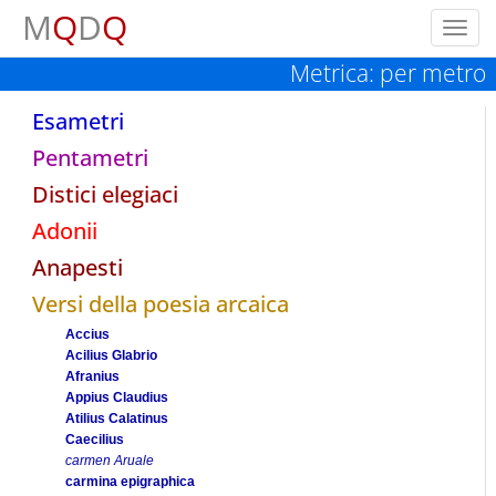
M
Q
D
Q
Toggl
navig
Metrica: per metro
Esametri
Pentametri
Distici elegiaci
Adonii
Anapesti
Versi della poesia arcaica
Accius
Acilius Glabrio
Afranius
Appius Claudius
Atilius Calatinus
Caecilius
carmen Aruale
carmina epigraphica