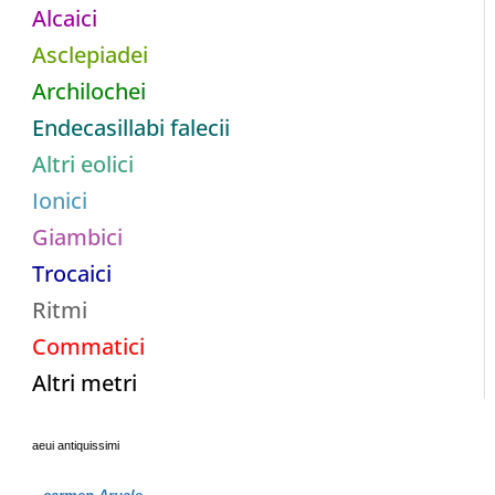
Alcaici
Asclepiadei
Archilochei
Endecasillabi falecii
Altri eolici
Ionici
Giambici
Trocaici
Ritmi
Commatici
Altri metri
aeui antiquissimi