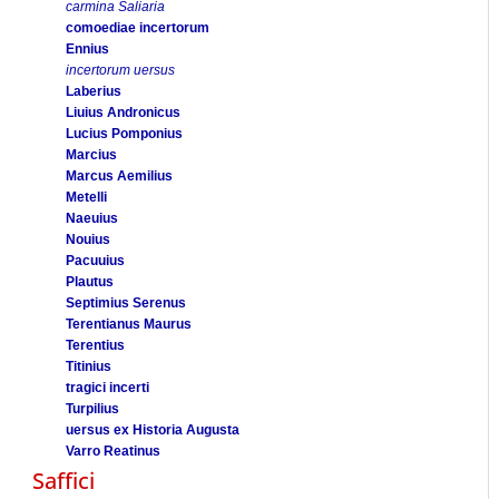
carmina Saliaria
comoediae incertorum
Ennius
incertorum uersus
Laberius
Liuius Andronicus
Lucius Pomponius
Marcius
Marcus Aemilius
Metelli
Naeuius
Nouius
Pacuuius
Plautus
Septimius Serenus
Terentianus Maurus
Terentius
Titinius
tragici incerti
Turpilius
uersus ex Historia Augusta
Varro Reatinus
Saffici