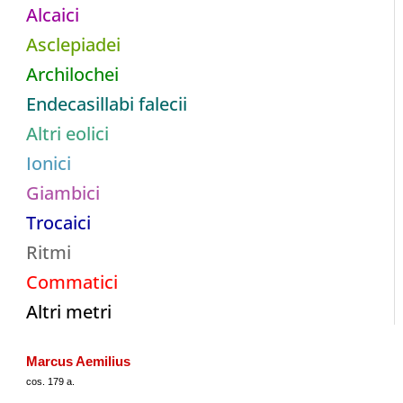
Alcaici
Asclepiadei
Archilochei
Endecasillabi falecii
Altri eolici
Ionici
Giambici
Trocaici
Ritmi
Commatici
Altri metri
Marcus Aemilius
cos. 179 a.