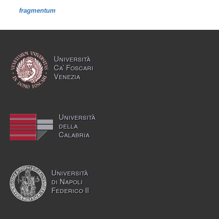
fragmentum
Università
Ca’ Foscari
Venezia
Università
della
Calabria
Università
di Napoli
Federico II