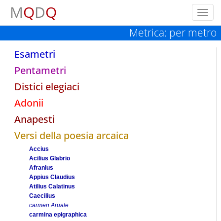
M
Q
D
Q
Toggl
navig
Metrica: per metro
Esametri
Pentametri
Distici elegiaci
Adonii
Anapesti
Versi della poesia arcaica
Accius
Acilius Glabrio
Afranius
Appius Claudius
Atilius Calatinus
Caecilius
carmen Aruale
carmina epigraphica