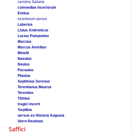
carmina Saliaria
comoediae incertorum
Ennius
incertorum uersus
Laberius
Liuius Andronicus
Lucius Pomponius
Marcius
Marcus Aemilius
Metelli
Naeuius
Nouius
Pacuuius
Plautus
Septimius Serenus
Terentianus Maurus
Terentius
Titinius
tragici incerti
Turpilius
uersus ex Historia Augusta
Varro Reatinus
Saffici