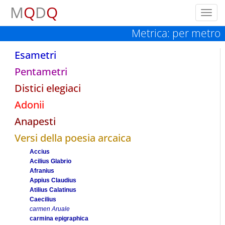
M
Q
D
Q
Toggl
navig
Metrica: per metro
Esametri
Pentametri
Distici elegiaci
Adonii
Anapesti
Versi della poesia arcaica
Accius
Acilius Glabrio
Afranius
Appius Claudius
Atilius Calatinus
Caecilius
carmen Aruale
carmina epigraphica