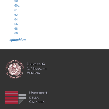
60
60a
61
62
64
66
68
69
epitaphium
Università
Ca’ Foscari
Venezia
Università
della
Calabria