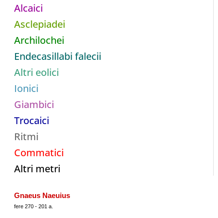
Alcaici
Asclepiadei
Archilochei
Endecasillabi falecii
Altri eolici
Ionici
Giambici
Trocaici
Ritmi
Commatici
Altri metri
Gnaeus Naeuius
fere 270 - 201 a.