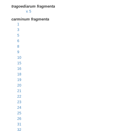
tragoediarum fragmenta
v. 5
carminum fragmenta
1
3
5
6
8
9
10
15
16
18
19
20
21
22
23
24
25
26
31
32