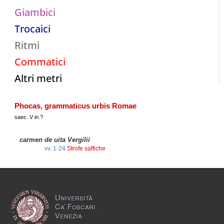
Giambici
Trocaici
Ritmi
Commatici
Altri metri
Phocas, grammaticus urbis Romae
saec. V in.?
carmen de uita Vergilii
vv. 1-24
Strofe saffiche
Università
Ca’ Foscari
Venezia