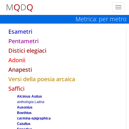
M
Q
D
Q
Toggl
navig
Metrica: per metro
Esametri
Pentametri
Distici elegiaci
Adonii
Anapesti
Versi della poesia arcaica
Saffici
Alcimus Auitus
anthologia Latina
Ausonius
Boethius
carmina epigraphica
Catullus