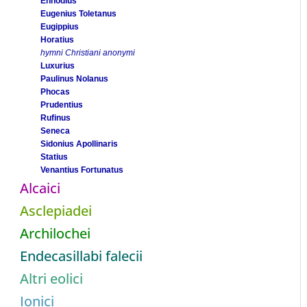
Ennodius
Eugenius Toletanus
Eugippius
Horatius
hymni Christiani anonymi
Luxurius
Paulinus Nolanus
Phocas
Prudentius
Rufinus
Seneca
Sidonius Apollinaris
Statius
Venantius Fortunatus
Alcaici
Asclepiadei
Archilochei
Endecasillabi falecii
Altri eolici
Ionici