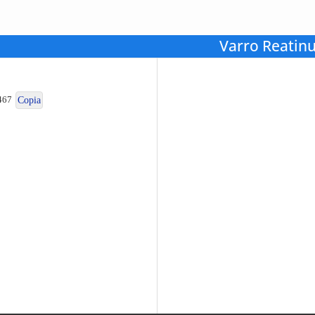
Varro Reatin
467
Copia