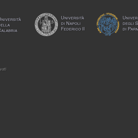
Università
Univer
Università
di Napoli
degli 
della
Federico II
di Par
Calabria
vati