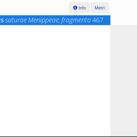
Info
Metri
us
saturae Menippeae, fragmenta
467