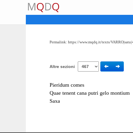
M
Q
D
Q
Permalink:
https://www.mqdq.it/texts/VARRO|satu|
Altre sezioni
Pieridum comes
Quae tenent cana putri gelo montium
Saxa