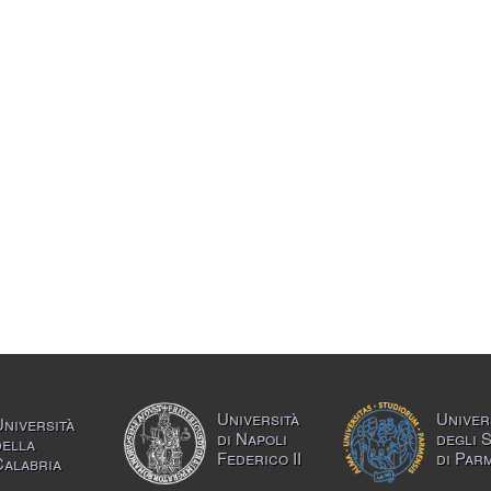
Università
Univer
Università
di Napoli
degli 
della
Federico II
di Par
Calabria