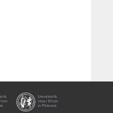
sità
Università
Studi
degli Studi
ma
di Perugia