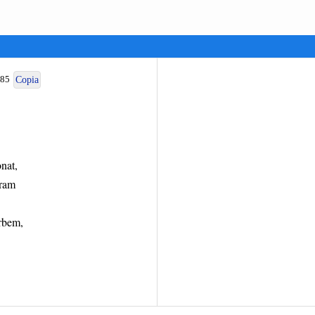
185
Copia
nat,
hram
rbem,