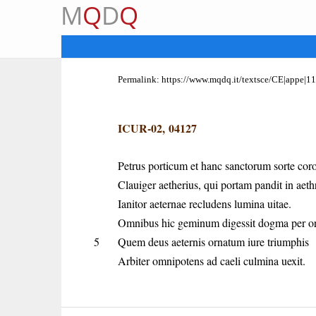
M
Q
D
Q
Permalink:
https://www.mqdq.it/textsce/CE|appe|1
ICUR-02, 04127
Petrus porticum et hanc sanctorum sorte coro
Clauiger aetherius, qui portam pandit in aet
Ianitor aeternae recludens lumina uitae.
Omnibus hic geminum digessit dogma per o
5
Quem deus aeternis ornatum iure triumphis
Arbiter omnipotens ad caeli culmina uexit.