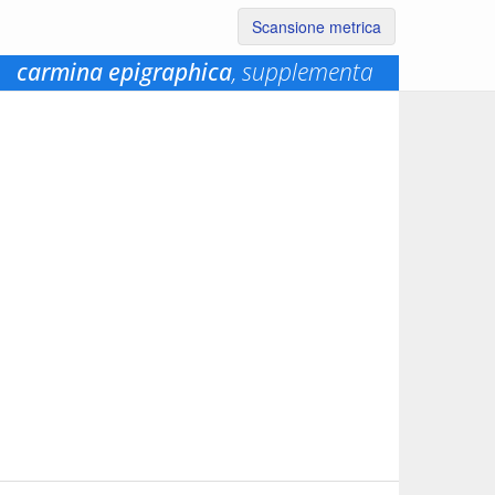
Scansione metrica
carmina epigraphica
, supplementa