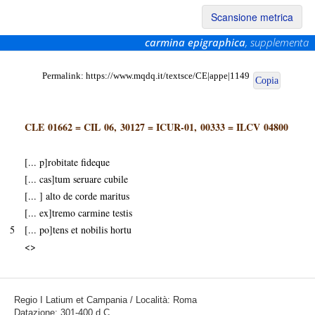
Scansione metrica
carmina epigraphica
, supplementa
Permalink:
https://www.mqdq.it/textsce/CE|appe|1149
Copia
CLE 01662
=
CIL 06, 30127
=
ICUR-01, 00333
=
ILCV 04800
[... p]robitate fideque
[... cas]tum seruare cubile
[... ] alto de corde maritus
[... ex]tremo carmine testis
5
[... po]tens et nobilis hortu
<>
Regio I Latium et Campania / Località: Roma
Datazione: 301-400 d.C.