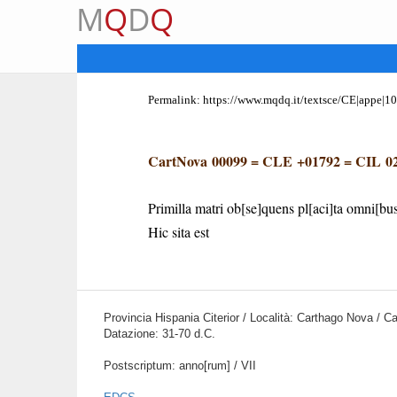
M
Q
D
Q
Permalink:
https://www.mqdq.it/textsce/CE|appe|1
CartNova 00099
=
CLE +01792
=
CIL 02
Primilla matri ob[se]quens pl[aci]ta omni[bu
Hic sita est
Provincia Hispania Citerior / Località: Carthago Nova / C
Datazione: 31-70 d.C.
Postscriptum: anno[rum] / VII