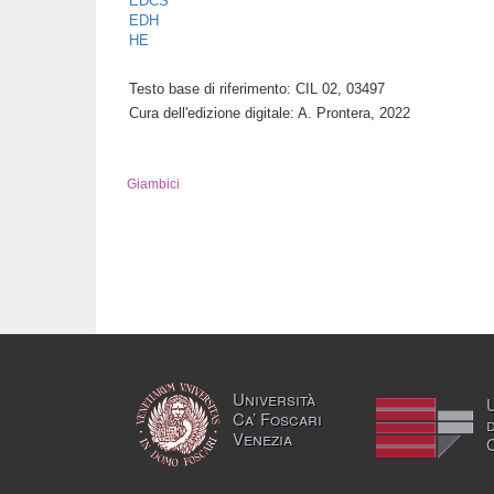
EDCS
EDH
HE
Testo base di riferimento: CIL 02, 03497
Cura dell'edizione digitale: A. Prontera, 2022
Giambici
Università
Ca’ Foscari
Venezia