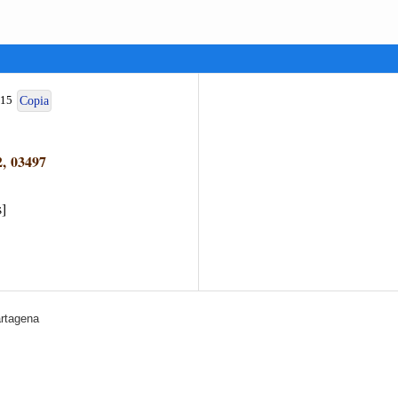
015
Copia
, 03497
s]
artagena