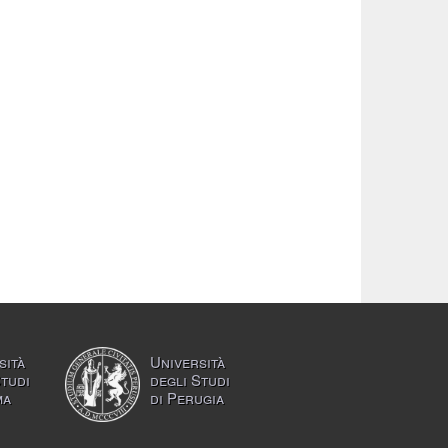
sità
Università
Studi
degli Studi
ma
di Perugia