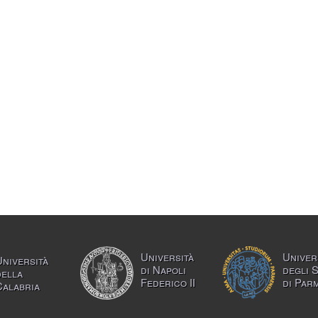
Università
Univer
Università
di Napoli
degli 
della
Federico II
di Par
Calabria