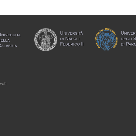
Università
Univer
Università
di Napoli
degli 
della
Federico II
di Par
Calabria
vati