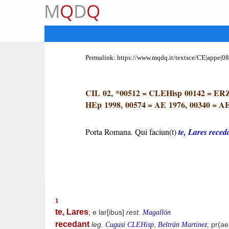
M
Q
D
Q
Permalink:
https://www.mqdq.it/textsce/CE|appe|0
CIL 02, *00512
=
CLEHisp 00142
=
ERZ
HEp 1998, 00574
=
AE 1976, 00340
=
AE
Porta Romana. Qui faciun(t)
te, Lares
reced
1
te, Lares
; e lar[ibus]
rest
.
Magallón
recedant
leg
.
,
; pr(a
Cugusi CLEHisp
Beltrán Martinez