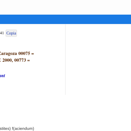
841
Copia
aragoza 00075
=
 2000, 00773
=
ant
estites) f(aciendum)