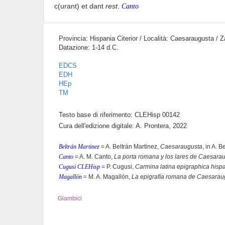
c(urant) et dant
rest
.
Canto
Provincia: Hispania Citerior / Località: Caesaraugusta / 
Datazione: 1-14 d.C.
EDCS
EDH
HEp
TM
Testo base di riferimento: CLEHisp 00142
Cura dell'edizione digitale: A. Prontera, 2022
Beltrán Martinez
= A. Beltrán Martinez,
Caesaraugusta
, in A. 
Canto
= A. M. Canto,
La porta romana y los lares de Caesara
Cugusi CLEHisp
= P. Cugusi,
Carmina latina epigraphica hisp
Magallón
= M. A. Magallón,
La epigrafía romana de Caesarau
Giambici