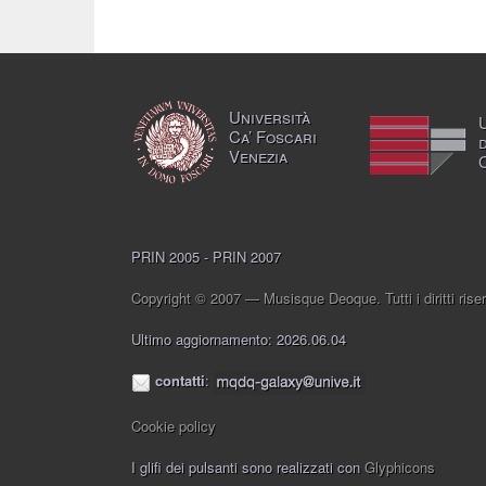
Università
Ca’ Foscari
Venezia
PRIN 2005 - PRIN 2007
Copyright © 2007 — Musisque Deoque. Tutti i diritti riser
Ultimo aggiornamento: 2026.06.04
contatti
:
Cookie policy
I glifi dei pulsanti sono realizzati con
Glyphicons