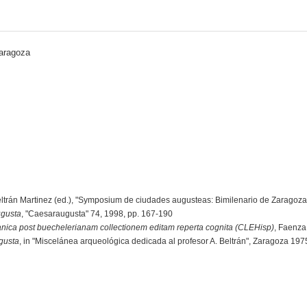
Zaragoza
Beltrán Martinez (ed.), "Symposium de ciudades augusteas: Bimilenario de Zaragoza
ugusta
, "Caesaraugusta" 74, 1998, pp. 167-190
anica post buechelerianam collectionem editam reperta cognita (CLEHisp)
, Faenza
gusta
, in "Miscelánea arqueológica dedicada al profesor A. Beltrán", Zaragoza 197