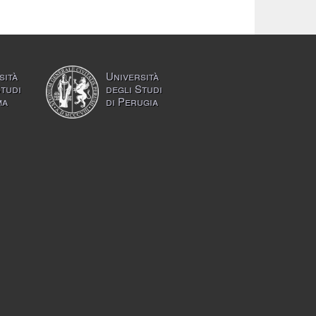
sità
Università
Studi
degli Studi
ma
di Perugia