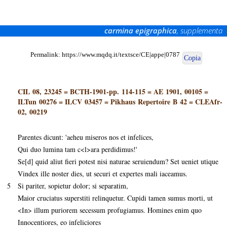
carmina epigraphica
, supplementa
Permalink:
https://www.mqdq.it/textsce/CE|appe|0787
Copia
CIL 08, 23245
=
BCTH-1901-pp. 114-115
=
AE 1901, 00105
=
ILTun 00276
=
ILCV 03457
=
Pikhaus Repertoire B 42
=
CLEAfr-
02, 00219
Parentes dicunt: 'aeheu miseros nos et infelices,
Qui duo lumina tam c<l>ara perdidimus!'
Se[d] quid aliut fieri potest nisi naturae seruiendum? Set ueniet utique
Vindex ille noster dies, ut securi et expertes mali iaceamus.
5
Si pariter, sopietur dolor; si separatim,
Maior cruciatus superstiti relinquetur. Cupidi tamen sumus morti, ut
<In> illum puriorem secessum profugiamus. Homines enim quo
Innocentiores, eo infeliciores