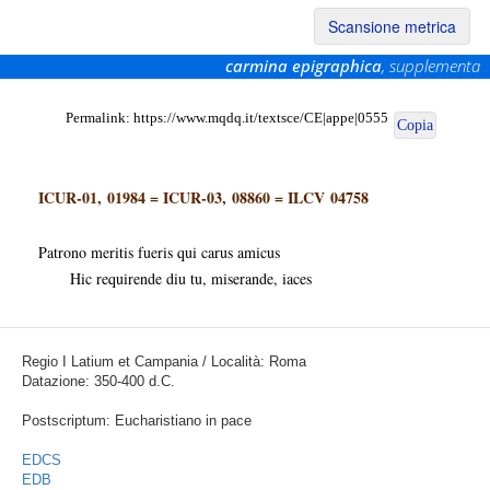
Scansione metrica
carmina epigraphica
, supplementa
Permalink:
https://www.mqdq.it/textsce/CE|appe|0555
Copia
ICUR-01, 01984
=
ICUR-03, 08860
=
ILCV 04758
Patrono meritis fueris qui carus amicus
Hic requirende diu tu, miserande, iaces
Regio I Latium et Campania / Località: Roma
Datazione: 350-400 d.C.
Postscriptum: Eucharistiano in pace
EDCS
EDB