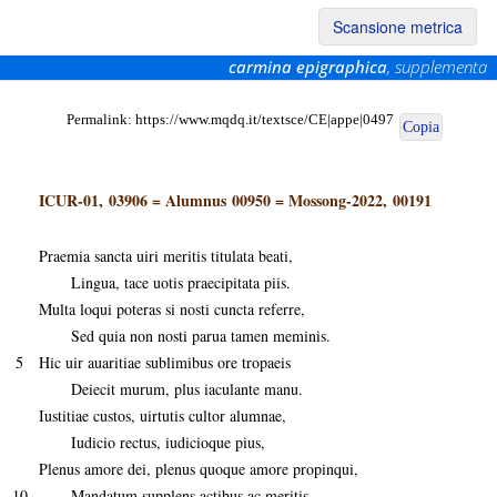
Scansione metrica
carmina epigraphica
, supplementa
Permalink:
https://www.mqdq.it/textsce/CE|appe|0497
Copia
ICUR-01, 03906
=
Alumnus 00950
=
Mossong-2022, 00191
Praemia sancta uiri meritis titulata beati,
Lingua, tace uotis praecipitata piis.
Multa loqui poteras si nosti cuncta referre,
Sed quia non nosti parua tamen meminis.
5
Hic uir auaritiae sublimibus ore tropaeis
Deiecit murum, plus iaculante manu.
Iustitiae custos, uirtutis cultor alumnae,
Iudicio rectus, iudicioque pius,
Plenus amore dei, plenus quoque amore propinqui,
10
Mandatum supplens actibus ac meritis,