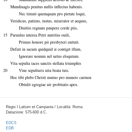
Mundiuagis penitus nullis inflectus habenis.
Nec timuit quemquam pro pietate loqui,
Veridicus, patiens, iustus, miserator et aequus,
Diuitiis regnans paupere corde piis,
15
Paruulus interea Petri nutritus ouili,
Primus honore pii presbyteri enituit.
Defuit in sacum quidquid si contigit illum,
Ignorare nouum uel uetus eloquium.
Vita sepulta iaces sanctis stellata triumphis
20
Viue sepulturis uita beata tuis.
Hoc tibi plebs Christi mutuo pro munere carmen
Obtulit egregiae uir probitatis apex.
Regio I Latium et Campania / Località: Roma
Datazione: 575-600 d.C.
EDCS
EDB