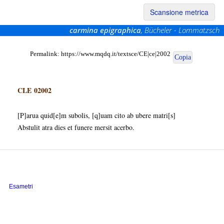
Scansione metrica
carmina epigraphica
, Bücheler - Lommatzsch
Permalink:
https://www.mqdq.it/textsce/CE|ce|2002
Copia
CLE 02002
[P]arua quid[e]m subolis, [q]uam cito ab ubere matri[s]
Abstulit atra dies et funere mersit acerbo.
Esametri