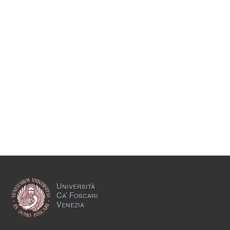
Università
Ca’ Foscari
Venezia