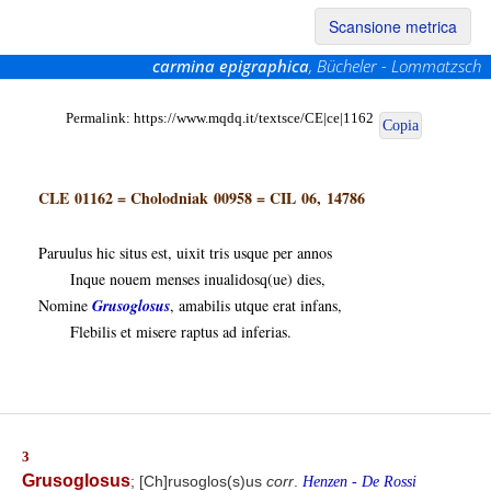
Scansione metrica
carmina epigraphica
, Bücheler - Lommatzsch
Permalink:
https://www.mqdq.it/textsce/CE|ce|1162
Copia
CLE 01162
=
Cholodniak 00958
=
CIL 06, 14786
Paruulus hic situs est, uixit tris usque per annos
Inque nouem menses inualidosq(ue) dies,
Nomine
Grusoglosus
, amabilis utque erat infans,
Flebilis et misere raptus ad inferias.
3
Grusoglosus
; [Ch]rusoglos(s)us
corr
.
Henzen - De Rossi