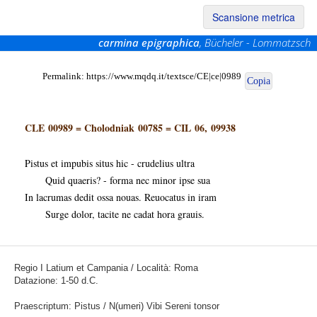
Scansione metrica
carmina epigraphica
, Bücheler - Lommatzsch
Permalink:
https://www.mqdq.it/textsce/CE|ce|0989
Copia
CLE 00989
=
Cholodniak 00785
=
CIL 06, 09938
Pistus et impubis situs hic - crudelius ultra
Quid quaeris? - forma nec minor ipse sua
In lacrumas dedit ossa nouas. Reuocatus in iram
Surge dolor, tacite ne cadat hora grauis.
Regio I Latium et Campania / Località: Roma
Datazione: 1-50 d.C.
Praescriptum: Pistus / N(umeri) Vibi Sereni tonsor