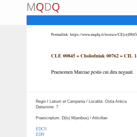
M
Q
D
Q
Permalink:
https://www.mqdq.it/textsce/CE|ce|0845
CLE 00845
=
Cholodniak 00762
=
CIL 1
Praenomen Marciae pestis cui dira negauit.
Regio I Latium et Campania / Località: Ostia Antica
Datazione: ?
Praescriptum: D(is) M(anibus) / Atticillae
EDCS
EDR