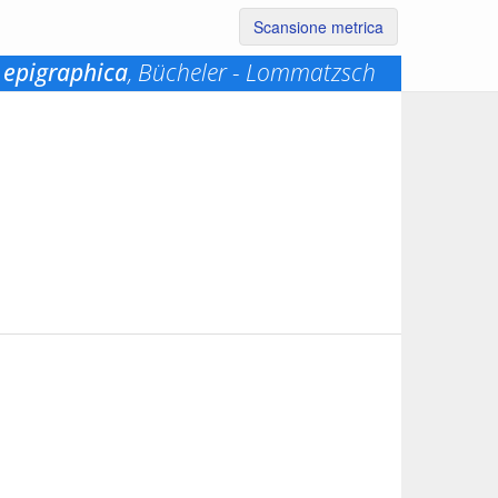
Scansione metrica
 epigraphica
, Bücheler - Lommatzsch