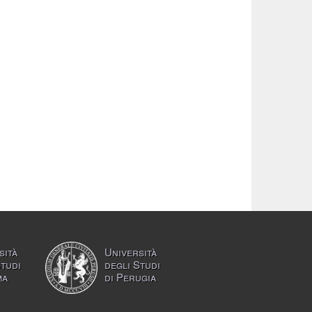
sità
Università
Studi
degli Studi
ma
di Perugia