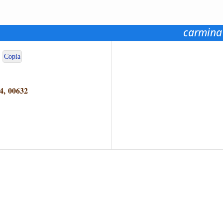
carmina
Copia
4, 00632