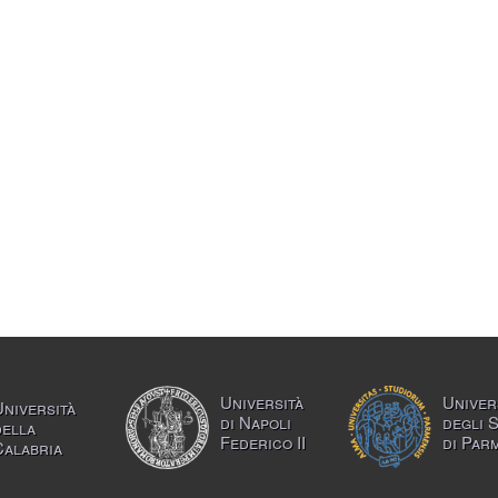
Università
Univer
Università
di Napoli
degli 
della
Federico II
di Par
Calabria