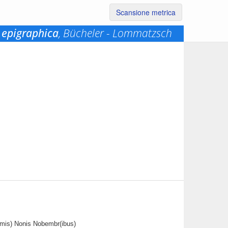
Scansione metrica
 epigraphica
, Bücheler - Lommatzsch
s(imis) Nonis Nobembr(ibus)