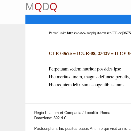
M
Q
D
Q
Permalink:
https://www.mqdq.it/textsce/CE|ce|0675
CLE 00675
=
ICUR-08, 23429
=
ILCV 0
Perpetuam sedem nutritor possides ipse
Hic meritus finem, magnis defuncte periclis,
Hic requiem felix sumis cogentibus annis.
Regio I Latium et Campania / Località: Roma
Datazione: 392 d.C.
Postscriptum: hic positus papas Antimio qui vixit annis LX