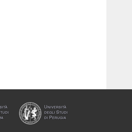
sità
Università
Studi
degli Studi
ma
di Perugia