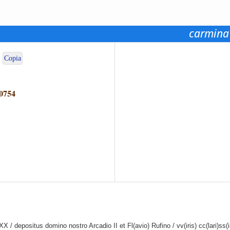
carmina
Copia
0754
X / depositus domino nostro Arcadio II et Fl(avio) Rufino / vv(iris) cc(lari)s