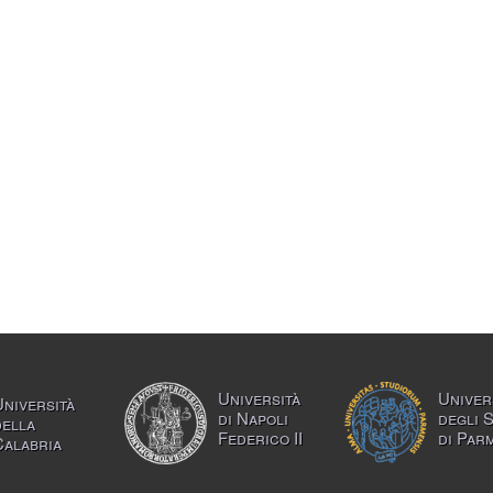
Università
Univer
Università
di Napoli
degli 
della
Federico II
di Par
Calabria